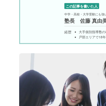
この記事を書いた人
中学・高校・大学受験にも強い塾
塾長 佐藤 真由
経歴
大手個別指導塾の教
戸部エリアで18