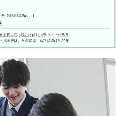
【個別指導Palette】
美
室長を経て現在は個別指導Paletteの塾長
年の指導経験。学習指導・進路指導は約20年